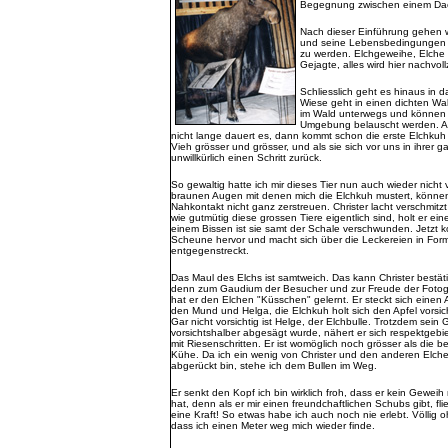
Begegnung zwischen einem Dac
Nach dieser Einführung gehen w
und seine Lebensbedingungen zu 
zu werden. Elchgeweihe, Elche
Gejagte, alles wird hier nachvo
Schliesslich geht es hinaus in d
Wiese geht in einen dichten Wa
im Wald unterwegs und können 
Umgebung belauscht werden. Als 
nicht lange dauert es, dann kommt schon die erste Elchkuh 
Vieh grösser und grösser, und als sie sich vor uns in ihrer g
unwillkürlich einen Schritt zurück.
So gewaltig hatte ich mir dieses Tier nun auch wieder nicht 
braunen Augen mit denen mich die Elchkuh mustert, könne
Nahkontakt nicht ganz zerstreuen. Christer lacht verschmi
wie gutmütig diese grossen Tiere eigentlich sind, holt er 
einem Bissen ist sie samt der Schale verschwunden. Jetzt k
Scheune hervor und macht sich über die Leckereien in Form v
entgegenstreckt.
Das Maul des Elchs ist samtweich. Das kann Christer bestät
denn zum Gaudium der Besucher und zur Freude der Fotog
hat er den Elchen "Küsschen" gelernt. Er steckt sich einen A
den Mund und Helga, die Elchkuh holt sich den Apfel vorsich
Gar nicht vorsichtig ist Helge, der Elchbulle. Trotzdem sein
vorsichtshalber abgesägt wurde, nähert er sich respektgebi
mit Riesenschritten. Er ist womöglich noch grösser als die b
Kühe. Da ich ein wenig von Christer und den anderen Elch
abgerückt bin, stehe ich dem Bullen im Weg.
Er senkt den Kopf ich bin wirklich froh, dass er kein Geweih
hat, denn als er mir einen freundchaftlichen Schubs gibt, f
eine Kraft! So etwas habe ich auch noch nie erlebt. Völlig 
dass ich einen Meter weg mich wieder finde.