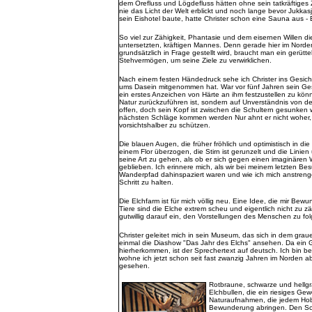
dem Örefluss und Lögdefluss hätten ohne sein tatkräftiges
nie das Licht der Welt erblickt und noch lange bevor Jukkasj
sein Eishotel baute, hatte Christer schon eine Sauna aus - 
So viel zur Zähigkeit, Phantasie und dem eisernen Willen d
untersetzten, kräftigen Mannes. Denn gerade hier im Norde
grundsätzlich in Frage gestellt wird, braucht man ein gerüt
Stehvermögen, um seine Ziele zu verwirklichen.
Nach einem festen Händedruck sehe ich Christer ins Gesicht 
ums Dasein mitgenommen hat. War vor fünf Jahren sein Gesi
ein erstes Anzeichen von Härte an ihm festzustellen zu könne
Natur zurückzuführen ist, sondern auf Unverständnis von d
offen, doch sein Kopf ist zwischen die Schultern gesunken w
nächsten Schläge kommen werden Nur ahnt er nicht woher, e
vorsichtshalber zu schützen.
Die blauen Augen, die früher fröhlich und optimistisch in di
einem Flor überzogen, die Stirn ist gerunzelt und die Linie
seine Art zu gehen, als ob er sich gegen einen imaginären
geblieben. Ich erinnere mich, als wir bei meinem letzten B
Wanderpfad dahinspaziert waren und wie ich mich anstreng
Schritt zu halten.
Die Elchfarm ist für mich völlig neu. Eine Idee, die mir Bew
Tiere sind die Elche extrem scheu und eigentlich nicht zu 
gutwillig darauf ein, den Vorstellungen des Menschen zu fo
Christer geleitet mich in sein Museum, das sich in dem grau
einmal die Diashow "Das Jahr des Elchs" ansehen. Da ein 
hierherkommen, ist der Sprechertext auf deutsch. Ich bin be
wohne ich jetzt schon seit fast zwanzig Jahren im Norden ab
gesehen.
Rotbraune, schwarze und hellgr
Elchbullen, die ein riesiges Ge
Naturaufnahmen, die jedem Hob
Bewunderung abringen. Den Sch