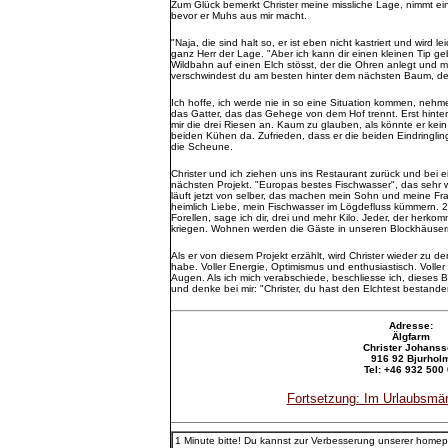
Zum Glück bemerkt Christer meine missliche Lage, nimmt ei
bevor er Muhs aus mir macht.
"Naja, die sind halt so, er ist eben nicht kastriert und wird l
ganz Herr der Lage. "Aber ich kann dir einen kleinen Tip g
Wildbahn auf einen Elch stösst, der die Ohren anlegt und m
verschwindest du am besten hinter dem nächsten Baum, de
Ich hoffe, ich werde nie in so eine Situation kommen, ne
das Gatter, das das Gehege von dem Hof trennt. Erst hinte
mir die drei Riesen an. Kaum zu glauben, als könnte er kein
beiden Kühen da. Zufrieden, dass er die beiden Eindringlinge
die Scheune.
Christer und ich ziehen uns ins Restaurant zurück und bei e
nächsten Projekt. "Europas bestes Fischwasser", das sehr w
läuft jetzt von selber, das machen mein Sohn und meine Fra
heimlich Liebe, mein Fischwasser im Lögdefluss kümmern. 2
Forellen, sage ich dir, drei und mehr Kilo. Jeder, der herkom
kriegen. Wohnen werden die Gäste in unseren Blockhäusern 
Als er von diesem Projekt erzählt, wird Christer wieder zu 
habe. Voller Energie, Optimismus und enthusiastisch. Voller
Augen. Als ich mich verabschiede, beschliesse ich, dieses 
und denke bei mir: "Christer, du hast den Elchtest bestande
Adresse:
Älgfarm
Christer Johans
916 92 Bjurhol
Tel: +46 932 500
Fortsetzung: Im Urlaubsmär
1 Minute bitte! Du kannst zur Verbesserung unserer homep