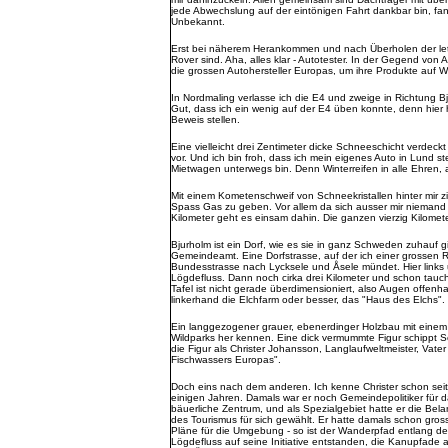
jede Abwechslung auf der eintönigen Fahrt dankbar bin, fan
Unbekannt.
Erst bei näherem Herankommen und nach Überholen der letz
Rover sind. Aha, alles klar - Autotester. In der Gegend von Ar
die grossen Autohersteller Europas, um ihre Produkte auf Wi
In Nordmaling verlasse ich die E4 und zweige in Richtung B
Gut, dass ich ein wenig auf der E4 üben konnte, denn hier h
Beweis stellen.
Eine vielleicht drei Zentimeter dicke Schneeschicht verdec
vor. Und ich bin froh, dass ich mein eigenes Auto in Lund 
Mietwagen unterwegs bin. Denn Winterreifen in alle Ehren, 
Mit einem Kometenschweif von Schneekristallen hinter mir z
Spass Gas zu geben. Vor allem da sich ausser mir niemand 
Kilometer geht es einsam dahin. Die ganzen vierzig Kilomete
Bjurholm ist ein Dorf, wie es sie in ganz Schweden zuhauf g
Gemeindeamt. Eine Dorfstrasse, auf der ich einer grossen Re
Bundesstrasse nach Lycksele und Åsele mündet. Hier links
Lögdefluss. Dann noch cirka drei Kilometer und schon taucht
Tafel ist nicht gerade überdimensioniert, also Augen offenha
linkerhand die Elchfarm oder besser, das "Haus des Elchs".
Ein langgezogener grauer, ebenerdinger Holzbau mit einem
Wildparks her kennen. Eine dick vermummte Figur schippt
die Figur als Christer Johansson, Langlaufweltmeister, Va
Fischwassers Europas".
Doch eins nach dem anderen. Ich kenne Christer schon seit
einigen Jahren. Damals war er noch Gemeindepolitiker für 
bäuerliche Zentrum, und als Spezialgebiet hatte er die Bel
des Tourismus für sich gewählt. Er hatte damals schon gros
Pläne für die Umgebung - so ist der Wanderpfad entlang d
Lögdefluss auf seine Initiative entstanden, die Kanupfade 