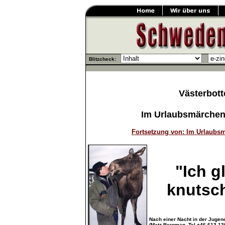
.
Blitzcheck:
.
.
.
Västerbott
Im Urlaubsmärchenla
Fortsetzung von: Im Urlaubsm
"Ich g
knutsch
Nach einer Nacht in der Juge
(Matz Bergman, Tel.+46 613 13