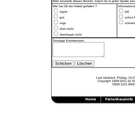
Bitte beurteile diesen Bericht, indem Du in jeder Spalte ei
Wie hat Dir der Artikel gefallen ?
Informations
super
toll
gut
schon 
naja
uninter
eher nicht
überhaupt nicht
Sonstige Kommentare:
Last Updated: Freitag, 14.
Copyright 1999-2011 Dr. E
ISDN 1101-984