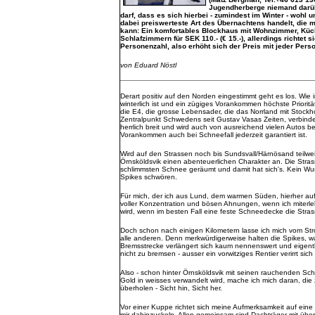
Jugendherberge niemand darü
darf, dass es sich hierbei - zumindest im Winter - wohl 
dabei preiswerteste Art des Übernachtens handelt, die m
kann: Ein komfortables Blockhaus mit Wohnzimmer, Küc
Schlafzimmern für SEK 110.- (€ 15.-), allerdings richtet 
Personenzahl, also erhöht sich der Preis mit jeder Perso
von Eduard Nöstl
Derart positiv auf den Norden eingestimmt geht es los. Wie
winterlich ist und ein zügiges Vorankommen höchste Priorität
die E4, die grosse Lebensader, die das Norrland mit Stockh
Zentralpunkt Schwedens seit Gustav Vasas Zeiten, verbindet
herrlich breit und wird auch von ausreichend vielen Autos b
Vorankommen auch bei Schneefall jederzeit garantiert ist.
Wird auf den Strassen noch bis Sundsvall/Härnösand teilwe
Örnsköldsvik einen abenteuerlichen Charakter an. Die Str
schlimmsten Schnee geräumt und damit hat sich's. Kein Wu
Spikes schwören.
Für mich, der ich aus Lund, dem warmen Süden, hierher auf
voller Konzentration und bösen Ahnungen, wenn ich miter
wird, wenn im besten Fall eine feste Schneedecke die Stras
Doch schon nach einigen Kilometern lasse ich mich vom Str
alle anderen. Denn merkwürdigerweise halten die Spikes, wa
Bremsstrecke verlängert sich kaum nennenswert und eigent
nicht zu bremsen - ausser ein vorwitziges Rentier verirrt sic
Also - schon hinter Örnsköldsvik mit seinen rauchenden Sch
Gold in weisses verwandelt wird, mache ich mich daran, die 
überholen - Sicht hin, Sicht her.
Vor einer Kuppe richtet sich meine Aufmerksamkeit auf eine 
mir dahinzuckeln. Allen gemeinsam sind Dachträger mit über